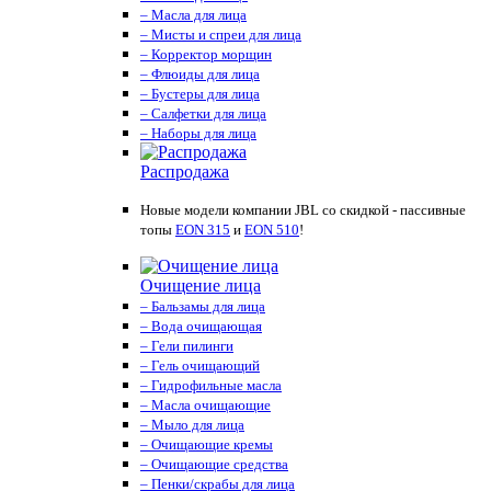
– Масла для лица
– Мисты и спреи для лица
– Корректор морщин
– Флюиды для лица
– Бустеры для лица
– Салфетки для лица
– Наборы для лица
Распродажа
Новые модели компании JBL со скидкой - пассивные
топы
EON 315
и
EON 510
!
Очищение лица
– Бальзамы для лица
– Вода очищающая
– Гели пилинги
– Гель очищающий
– Гидрофильные масла
– Масла очищающие
– Мыло для лица
– Очищающие кремы
– Очищающие средства
– Пенки/скрабы для лица