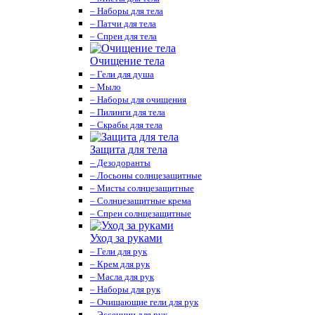
– Наборы для тела
– Патчи для тела
– Спреи для тела
Очищение тела
– Гели для душа
– Мыло
– Наборы для очищения
– Пилинги для тела
– Скрабы для тела
Защита для тела
– Дезодоранты
– Лосьоны солнцезащитные
– Мисты солнцезащитные
– Солнцезащитные крема
– Спреи солнцезащитные
Уход за руками
– Гели для рук
– Крем для рук
– Масла для рук
– Наборы для рук
– Очищающие гели для рук
– Эссенции для рук