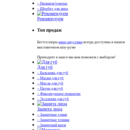
– Пилинги/тонеры
– Щербет для лица
Рекомендуем
Топ продаж
Бестселлеры
кино-акустики
всегда доступны в нашем
выставочном шоу-руме
Приходите к нам и мы вам поможем с выбором!
Для губ
– Бальзамы для губ
– Маски для губ
– Масла для губ
– Патчи для губ
– Фиксирующее покрытие
– Эссенции для губ
Защита лица
– Защитные стики
– Защитные тоники
– Защитный крем