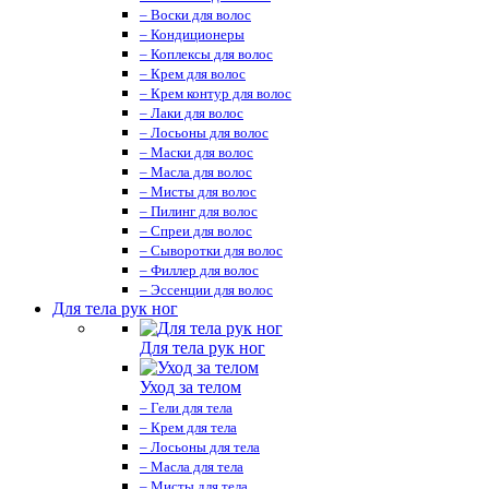
– Воски для волос
– Кондиционеры
– Коплексы для волос
– Крем для волос
– Крем контур для волос
– Лаки для волос
– Лосьоны для волос
– Маски для волос
– Масла для волос
– Мисты для волос
– Пилинг для волос
– Спреи для волос
– Сыворотки для волос
– Филлер для волос
– Эссенции для волос
Для тела рук ног
Для тела рук ног
Уход за телом
– Гели для тела
– Крем для тела
– Лосьоны для тела
– Масла для тела
– Мисты для тела