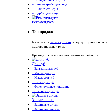
– Пенки/скрабы для лица
– Пилинги/тонеры
– Щербет для лица
Рекомендуем
Топ продаж
Бестселлеры
кино-акустики
всегда доступны в нашем
выставочном шоу-руме
Приходите к нам и мы вам поможем с выбором!
Для губ
– Бальзамы для губ
– Маски для губ
– Масла для губ
– Патчи для губ
– Фиксирующее покрытие
– Эссенции для губ
Защита лица
– Защитные стики
– Защитные тоники