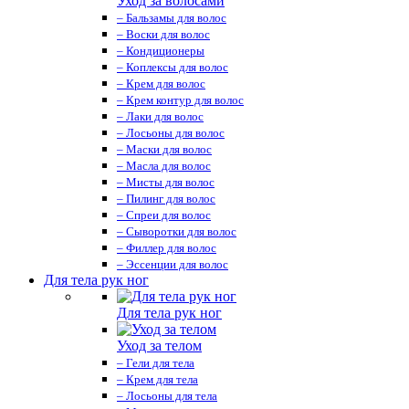
Уход за волосами
– Бальзамы для волос
– Воски для волос
– Кондиционеры
– Коплексы для волос
– Крем для волос
– Крем контур для волос
– Лаки для волос
– Лосьоны для волос
– Маски для волос
– Масла для волос
– Мисты для волос
– Пилинг для волос
– Спреи для волос
– Сыворотки для волос
– Филлер для волос
– Эссенции для волос
Для тела рук ног
Для тела рук ног
Уход за телом
– Гели для тела
– Крем для тела
– Лосьоны для тела