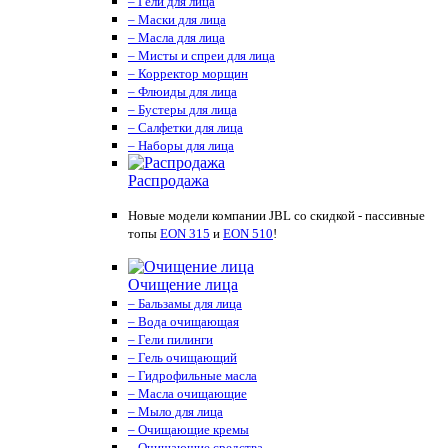
– Гели для лица
– Маски для лица
– Масла для лица
– Мисты и спреи для лица
– Корректор морщин
– Флюиды для лица
– Бустеры для лица
– Салфетки для лица
– Наборы для лица
Распродажа
Новые модели компании JBL со скидкой - пассивные
топы
EON 315
и
EON 510
!
Очищение лица
– Бальзамы для лица
– Вода очищающая
– Гели пилинги
– Гель очищающий
– Гидрофильные масла
– Масла очищающие
– Мыло для лица
– Очищающие кремы
– Очищающие средства