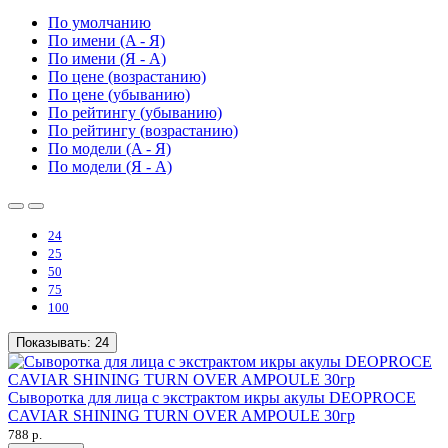
По умолчанию
По имени (A - Я)
По имени (Я - A)
По цене (возрастанию)
По цене (убыванию)
По рейтингу (убыванию)
По рейтингу (возрастанию)
По модели (A - Я)
По модели (Я - A)
24
25
50
75
100
Показывать:
24
Сыворотка для лица с экстрактом икры акулы DEOPROCE
CAVIAR SHINING TURN OVER AMPOULE 30гр
788 р.