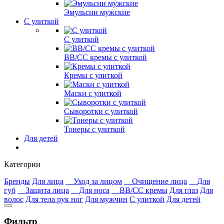
Эмульсии мужские
С улиткой
С улиткой
ВВ/СС кремы с улиткой
Кремы с улиткой
Маски с улиткой
Сыворотки с улиткой
Тонеры с улиткой
Для детей
Категории
Бренды
Для лица
Уход за лицом
Очищение лица
Для
губ
Защита лица
Для носа
ВВ/СС кремы
Для глаз
Для
волос
Для тела рук ног
Для мужчин
С улиткой
Для детей
Фильтр